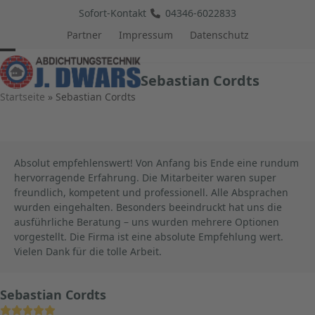
Skip
Sofort-Kontakt
04346-6022833
to
Partner
Impressum
Datenschutz
content
Open
Close
Sebastian Cordts
mobile
mobile
Startseite
»
Sebastian Cordts
menu
menu
Absolut empfehlenswert! Von Anfang bis Ende eine rundum
hervorragende Erfahrung. Die Mitarbeiter waren super
freundlich, kompetent und professionell. Alle Absprachen
wurden eingehalten. Besonders beeindruckt hat uns die
ausführliche Beratung – uns wurden mehrere Optionen
vorgestellt. Die Firma ist eine absolute Empfehlung wert.
Vielen Dank für die tolle Arbeit.
Sebastian Cordts
Bewertung: