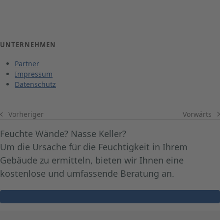
5
UNTERNEHMEN
Partner
Impressum
Datenschutz
Vorwärts
Vorheriger
Nächster
vorheriger
Beitrag:
Beitrag:
Feuchte Wände? Nasse Keller?
Um die Ursache für die Feuchtigkeit in Ihrem
Gebäude zu ermitteln, bieten wir Ihnen eine
kostenlose und umfassende Beratung an.
Jetzt Termin für Ursachenanalyse vereinbaren