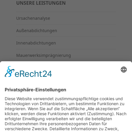
UNSERE LEISTUNGEN
Ursachenanalyse
Außenabdichtungen
Innenabdichtungen
Mauerwerksimprägnierung
UNTERNEHMEN
Über uns
Kontakt
Impressum