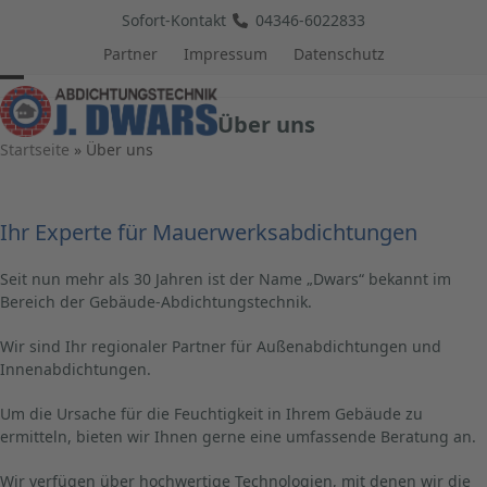
Skip
Sofort-Kontakt
04346-6022833
to
Partner
Impressum
Datenschutz
content
Open
Close
Über uns
mobile
mobile
Startseite
»
Über uns
menu
menu
Ihr Experte für Mauerwerksabdichtungen
Seit nun mehr als 30 Jahren ist der Name „Dwars“ bekannt im
Bereich der Gebäude-Abdichtungstechnik.
Wir sind Ihr regionaler Partner für Außenabdichtungen und
Innenabdichtungen.
Um die Ursache für die Feuchtigkeit in Ihrem Gebäude zu
ermitteln, bieten wir Ihnen gerne eine umfassende Beratung an.
Wir verfügen über hochwertige Technologien, mit denen wir die